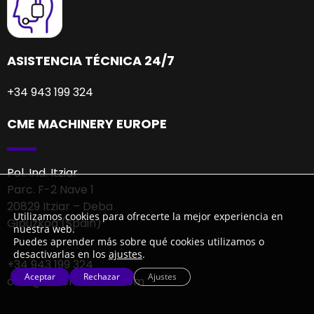
ASISTENCIA TÉCNICA 24/7
+34 943 199 324
CME MACHINERY EUROPE
Pol. Ind. Itziar
Parc. F-2 Nave 1
20829 Itziar – Deba
Utilizamos cookies para ofrecerte la mejor experiencia en
Gipuzkoa (Spain)
nuestra web.
Puedes aprender más sobre qué cookies utilizamos o
desactivarlas en los
ajustes
.
+34 943 199 324
Aceptar
Rechazar
Ajustes
cme@cmemachine.com