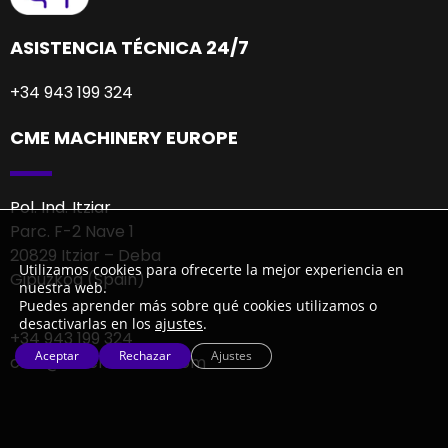
ASISTENCIA TÉCNICA 24/7
+34 943 199 324
CME MACHINERY EUROPE
Pol. Ind. Itziar
Parc. F-2 Nave 1
20829 Itziar – Deba
Utilizamos cookies para ofrecerte la mejor experiencia en
Gipuzkoa (Spain)
nuestra web.
Puedes aprender más sobre qué cookies utilizamos o
desactivarlas en los
ajustes
.
+34 943 199 324
Aceptar
Rechazar
Ajustes
cme@cmemachine.com